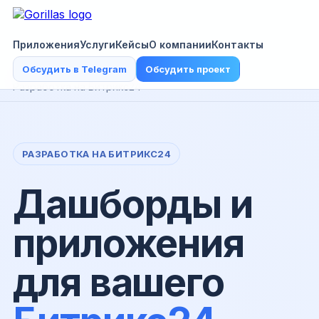
Приложения
Услуги
Кейсы
О компании
Контакты
Обсудить в Telegram
Обсудить проект
пн–пт 9:00–18:00 МСК ·
info@gorillasweb.ru
Разработка на Битрикс24
РАЗРАБОТКА НА БИТРИКС24
Дашборды и
приложения
для вашего