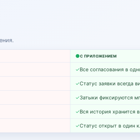
ения.
●
С ПРИЛОЖЕНИЕМ
✓
Все согласования в одн
✓
Статус заявки всегда в
✓
Затыки фиксируются м
✓
Вся история хранится в
✓
Статус открыт в один к