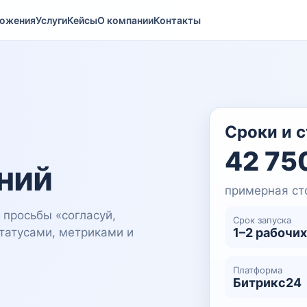
ожения
Услуги
Кейсы
О компании
Контакты
Сроки и 
42 75
ний
примерная ст
просьбы «согласуй,
Срок запуска
татусами, метриками и
1–2 рабочих
Платформа
Битрикс24