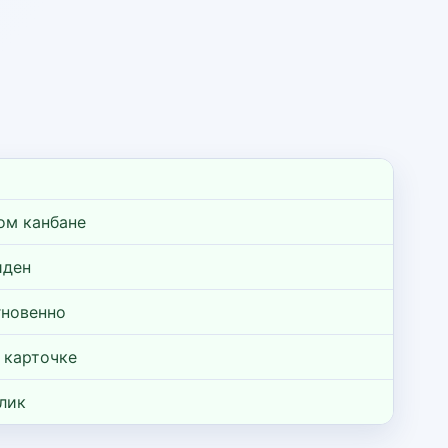
ом канбане
иден
гновенно
 карточке
лик