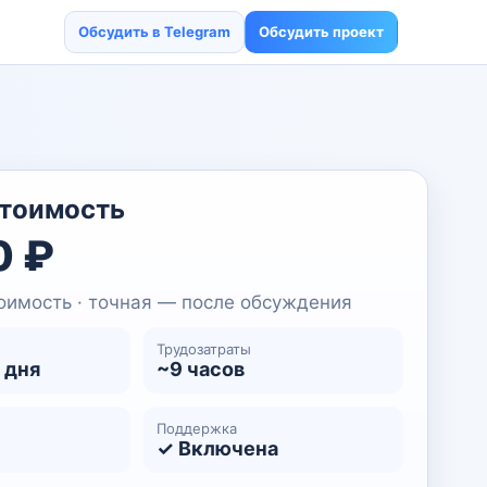
Обсудить в Telegram
Обсудить проект
стоимость
0 ₽
оимость · точная — после обсуждения
Трудозатраты
 дня
~9 часов
Поддержка
✓ Включена