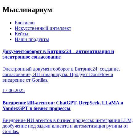
Мыслинариум
Блогисли
Искусственный интеллект
Кейсы
Наши продукты
Документооборот в Битрикс24 – автоматизация и
электронное согласование
Электронный документооборот в Битрикс24: создание,
согласование, ЭП и маршруты. Продукт DocsFlow и
внедрение от Gorillas.
17.06.2025
Внедрение ИИ-агентов: ChatGPT, DeepSeek, LLaMA и
YandexGPT в бизнес-процессы
Внедрение ИИ-агентов в бизнес-процессы: интеграция LLM,
дообучение под задачи клиента и автоматизация рутины от
Gorillas.