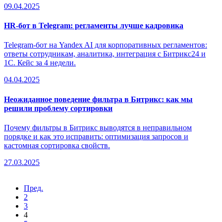
09.04.2025
HR-бот в Telegram: регламенты лучше кадровика
Telegram-бот на Yandex AI для корпоративных регламентов:
ответы сотрудникам, аналитика, интеграция с Битрикс24 и
1С. Кейс за 4 недели.
04.04.2025
Неожиданное поведение фильтра в Битрикс: как мы
решили проблему сортировки
Почему фильтры в Битрикс выводятся в неправильном
порядке и как это исправить: оптимизация запросов и
кастомная сортировка свойств.
27.03.2025
Пред.
2
3
4