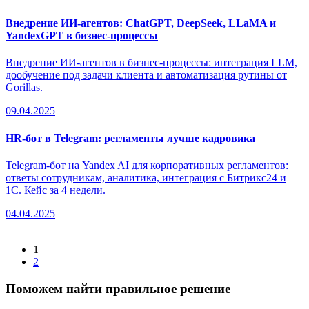
Внедрение ИИ-агентов: ChatGPT, DeepSeek, LLaMA и
YandexGPT в бизнес-процессы
Внедрение ИИ-агентов в бизнес-процессы: интеграция LLM,
дообучение под задачи клиента и автоматизация рутины от
Gorillas.
09.04.2025
HR-бот в Telegram: регламенты лучше кадровика
Telegram-бот на Yandex AI для корпоративных регламентов:
ответы сотрудникам, аналитика, интеграция с Битрикс24 и
1С. Кейс за 4 недели.
04.04.2025
1
2
Поможем найти правильное решение